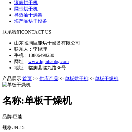
滚筒烘干机
网带烘干机
导热油干燥窑
海产品烘干设备
联系我们
CONTACT US
山东临朐巨能烘干设备有限公司
联系人：李经理
手机：13806498230
网址：
www.lqjinhaohg.com
地址：临朐县临九路36号
产品展示
首页
>>
供应产品
>>
单板烘干机
>>
单板干燥机
名称:单板干燥机
品牌:巨能
规格:JN-15