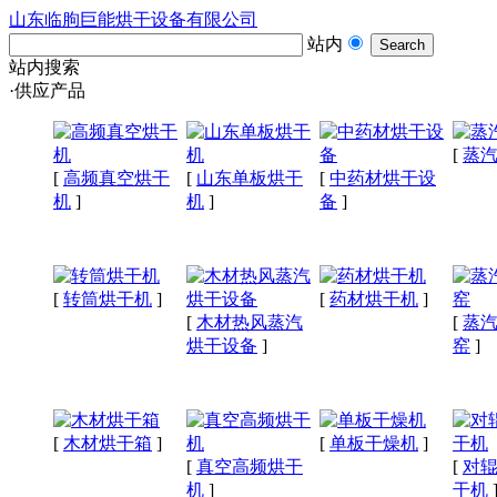
山东临朐巨能烘干设备有限公司
站内
站内搜索
·供应产品
[
蒸
[
高频真空烘干
[
山东单板烘干
[
中药材烘干设
机
]
机
]
备
]
[
转筒烘干机
]
[
药材烘干机
]
[
木材热风蒸汽
[
蒸
烘干设备
]
窑
]
[
木材烘干箱
]
[
单板干燥机
]
[
真空高频烘干
[
对
机
]
干机