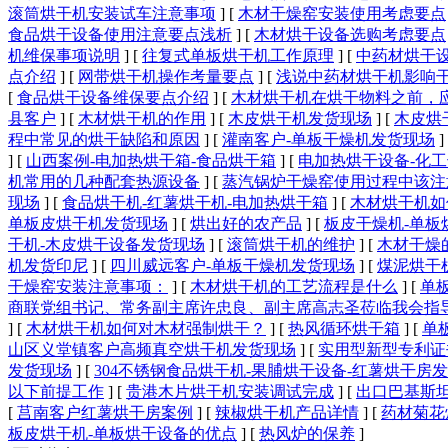
滚筒烘干机安装试车注意事项
]
[
木材干燥窑安装使用考虑要点
食品烘干设备使用注意要点浅析
]
[
木材烘干设备选购考虑要点
机维保事项说明
]
[
往复式单板烘干机工作原理
]
[
中药材烘干
点介绍
]
[
网带烘干机操作考量要点
]
[
浅说中药材烘干机影响
[
食品烘干设备维保要点介绍
]
[
木材烘干机在烘干物料之前，
县客户
]
[
木材烘干机的作用
]
[
木皮烘干机发货现场
]
[
木皮烘
程中常见的烘干缺陷和原因
]
[
灌南客户-单板干燥机发货现场
]
]
[
山西案例-电加热烘干箱-食品烘干箱
]
[
电加热烘干设备-化
机常用的几种配套热源设备
]
[
蒸汽锅炉干燥窑使用过程中该注
现场
]
[
食品烘干机-红薯烘干机-电加热烘干箱
]
[
木材烘干机如
单板皮烘干机发货现场
]
[
烘出好的农产品
]
[
板皮干燥机-单板
干机-木皮烘干设备发货现场
]
[
滚筒烘干机的维护
]
[
木材干燥
机发货印尼
]
[
四川威远客户-单板干燥机发货现场
]
[
煤泥烘干
干燥窑安装注意事项：
]
[
木材烘干机的工艺流程是什么
]
[
单
商联党组书记、常务副主席许忠良、副主席高志圣莅临我会指
]
[
木材烘干机如何对木材强制烘干？
]
[
热风循环烘干箱
]
[
单
山区义堂镇客户高频真空烘干机发货现场
]
[
实用型新型专利证
发货现场
]
[
304不锈钢食品烘干机-果脯烘干设备-红薯烘干房
以下前提工作
]
[
贵港木片烘干机安装调试完成
]
[
出口巴基斯
[
莒南客户红薯烘干房案例
]
[
辣椒烘干机产品详情
]
[
药材菊花
板皮烘干机-单板烘干设备的优点
]
[
热风炉的保养
]