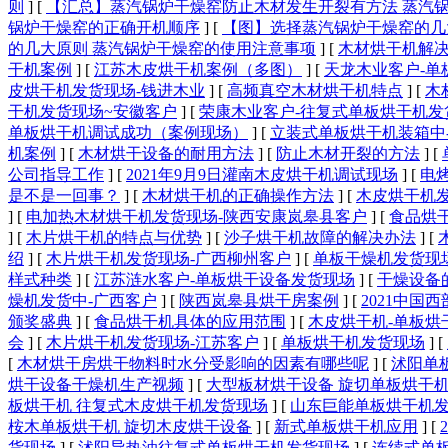
则
]
[
【汇总】蒸汽锅炉干燥窑防止木材发生开裂有方法 蒸汽
锅炉干燥窑的正确开机顺序
]
[
【图】选择蒸汽锅炉干燥窑的几
的几大原则 蒸汽锅炉干燥窑的使用注意事项
]
[
木材烘干机解
干机案例
]
[
江苏木皮烘干机案例（多图）
]
[
天龙木业客户-单
皮烘干机发货现场-钱进木业
]
[
高频真空木材烘干机特点
]
[
木
干机发货现场~安徽客户
]
[
荣康木业客户-往复式单板烘干机发
单板烘干机调试成功（案例现场）
]
[
立装式单板烘干机装箱中
机案例
]
[
木材烘干设备的耐用方法
]
[
防止木材开裂的方法
]
[
公司指导工作
]
[
​2021年9月9日灌南木皮烘干机调试现场
]
[
电
是不是一回事？
]
[
木材烘干机的正确操作方法
]
[
木皮烘干机发
]
[
电加热木材烘干机发货现场-陕西安康岚皋县客户
]
[
食品烘
]
[
木片烘干机的特点与优势
]
[
沙子烘干机故障的解决办法
]
[
绍
]
[
木片烘干机发货现场-广西柳州客户
]
[
单板干燥机发货现
样式种类
]
[
江苏涟水客户-单板烘干设备发货现场
]
[
干燥设备
燥机发货中-广西客户
]
[
陕西岚皋县烘干房案例
]
[
2021中国
颁奖盛典
]
[
食品烘干机具体的应用范围
]
[
木皮烘干机-单板烘
会
]
[
木片烘干机发货现场-江苏客户
]
[
单板烘干机发货现场
]
[
[
木材烘干房烘干物料时水分受影响的因素有哪些呢
]
[
沭阳单
烘干设备干燥机生产视频
]
[
大型板材烘干设备 旋切单板烘干
板烘干机 往复式木皮烘干机发货现场
]
[
山东巨能单板烘干机发
桉木单板烘干机 旋切木皮烘干设备
]
[
新式单板烘干机应用
]
[
货现场
]
[
沭阳导热油往复式单板烘干机发货现场
]
[
连续式单