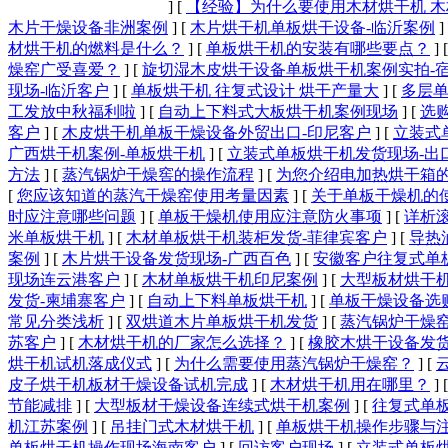
]
[
【经验】为什么要使用木材烘干机 
木片干燥设备非洲案例
]
[
木片烘干机单板烘干设备-临沂案例
]
材烘干机的燃料是什么​？
]
[
单板烘干机的安装有哪些要点？
]
燥窑广受喜爱？
]
[
旋切湿木皮烘干设备单板烘干机案例实拍-
现场-临沂客户
]
[
单板烘干机 往复式设计 烘干产量大
]
[
多层单
工发放中秋福利啦
]
[
自动上下料式大板烘干机案例现场
]
[
选
客户
]
[
木皮烘干机单板干燥设备外贸出口-印尼客户
]
[
立装式
广西烘干机案例-单板烘干机
]
[
立装式单板烘干机发货现场-出
方法
]
[
蒸汽锅炉干燥窖的操作流程
]
[
为您介绍电加热烘干箱
[
您应该知道的蒸汽干燥窑使用考量因素
]
[
关于单板干燥机的
时应注意哪些问题
]
[
单板干燥机使用应注意防火事项
]
[
详析
米单板烘干机
]
[
木材单板烘干机装柜发货-菲律宾客户
]
[
导热
案例
]
[
木片烘干设备发货现场-广西百色
]
[
安徽客户往复式单
现场连云港客户
]
[
木材单板烘干机印尼案例
]
[
大型板材烘干机
发货-柬埔寨客户
]
[
自动上下料单板烘干机
]
[
单板干燥设备选
常见分类浅析
]
[
双烘道木片单板烘干机发货
]
[
蒸汽锅炉干燥
苏客户
]
[
木材烘干机的厂家怎么选择？
]
[
橡胶木烘干设备发
烘干机试机落成仪式
]
[
为什么需要使用蒸汽锅炉干燥窑？
]
[
皮子烘干机板材干燥设备试机完成
]
[
木材烘干机用在哪里？
]
节能减排
]
[
大型板材干燥设备连续式烘干机案例
]
[
往复式单
机江苏案例
]
[
吊挂门式木材烘干机
]
[
单板烘干机操作步骤与
单板烘干机操作现场海南客户
]
[
回访客户现场
]
[
立装式单板