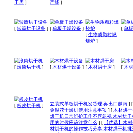
干房
]
产线
]
[
转筒烘干设备
]
[
单板干燥设备
]
[
单
[
生物质颗粒燃
烧炉
]
[
滚筒烘干机
]
[
木材烘干设备
]
[
木材烘干房
]
[
木
立装式单板烘干机发货现场-出口越南
]
[
板皮烘干机
]
金银花干燥机使用注意事项
]
[
木材烘干
烘干机日常维护工作不容忽视 木材烘
用的时候应该注意什么
]
[
【优选】木材
材烘干机的操作技巧分享 木材烘干机挑