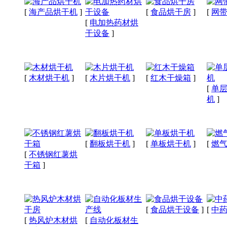
[
海产品烘干机
]
[
食品烘干房
]
[
网
[
电加热药材烘
干设备
]
[
木材烘干机
]
[
木片烘干机
]
[
红木干燥箱
]
[
单
机
]
[
翻板烘干机
]
[
单板烘干机
]
[
燃
[
不锈钢红薯烘
干箱
]
[
食品烘干设备
]
[
中
[
热风炉木材烘
[
自动化板材生