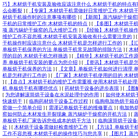
巧】木材烘干机安装及验收应该注意什么 木材烘干机的特点有
么会断裂
]
[
【专家】木材烘干机需做好日常维护工作 木材烘
材烘干机操作时的注意事项有哪些
]
[
【新闻】蒸汽锅炉干燥窑
干机的日常维护工作 木材烘干机的特点
]
[
【多图】木材烘干机
项 蒸汽锅炉干燥窑的几大维护工作
]
[
【经验】木材烘干机操作
维护工作不容忽视 木材烘干机安装及验收有什么需要注意的
]
干机操作时应该注意什么 木材烘干机是怎样进行工作的
]
[
【
单板烘干机保养的方法 单板烘干机常见故障的排除方法
]
[
木
理的目的 木材烘干机怎样挑选
]
[
【精华】木材烘干机的工作原
养 单板烘干机安装的要点为您介绍
]
[
【资讯】木材烘干机是怎
单板烘干机保养的方法
]
[
【文章】单板烘干机如何进行清理 
机是怎样进行工作的
]
[
【厂家】木材烘干机使用的目的 木材
]
[
【盘点】木材烘干机的维护工作需重视 使用木材烘干机处理
机 单板烘干机有哪些优点
]
[
药材烘干设备的进步表现
]
[
【图
[
为您讲解滚筒烘干设备在水泥处理中的作用
]
[
如何使木材烘
快速烘干
]
[
临朐药材烘干设备工作过程
]
[
临朐电加热烘干箱
窑做一个简单介绍
]
[
需谨记单板烘干机的维修要点
]
[
电加热
窑如何防止木材发生开裂现象 蒸汽锅炉干燥窑的开机方法
]
[
单板烘干机厂家告诉您低成本的烘干方法
]
[
临朐滚筒烘干设备
处
]
[
木材烘干设备需做好检查维护工作
]
[
【方法】单板烘干机
工作不容忽视 木材烘干机的操作技巧与您共享
]
[
【图片】蒸