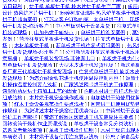
节日福利
]
[
烘干机 单板烘干机 桉木片烘干机生产厂家
]
[
多层
设计 热风炉木片烘干机
]
[
粉碎树皮做燃料 热风炉单板烘干机
烘干机越南案例
]
[
江苏老客户订购的第二套单板烘干机， 现
烘干机发货-临沂客户
]
[
中小型板材烘干设备发货
]
[
往复式单
机装货现场
]
[
电加热烘干箱特点
]
[
单板烘干机淮安案例
]
[
蒸
案例
]
[
菏泽往复式单板烘干机发货现场
]
[
往复式单板烘干机发
场
]
[
木材单板烘干机
]
[
新单板烘干机往复式泗阳案例
]
[
热风
烘干机发货现场-邳州客户
]
[
公司新研发往复式单板烘干机应
意事项
]
[
单板烘干机装货现场-菲律宾出口
]
[
单板烘干机为什么
型单板烘干机发货现场
]
[
大型木皮烘干机发货现场
]
[
新式单
备厂家三代单板烘干机发货现场
]
[
往复式单板烘干机 旋切木
发货现场
]
[
为您介绍金银花烘干机使用温度控制内容
]
[
滚筒
机操作温度控制要点浅析
]
[
厂家浅述网带烘干机的工作原理
]
谈影响药材烘干箱加工工艺的因素
]
[
临朐木材烘干窑样式种类
组成结构
]
[
木片烘干机安全操作规程
]
[
电加热烘干箱使用优
项
]
[
红木干燥设备规范操作要点浅析
]
[
网带烘干机使用优势
作规程
]
[
为您讲述木材干燥窑使用优势特点
]
[
中药材烘干设
维护工作有哪些
]
[
带您了解潍坊滚筒烘干机安装应注意要点
]
回转滚筒干燥机作业原理浅说
]
[
单板烘干设备常见分类浅析
]
选购应考量的事项
]
[
单板干燥机操作细则
]
[
木材干燥窑出现
事项说明
]
[
木材烘干设备使用注意要点浅析
]
[
带您了解食品