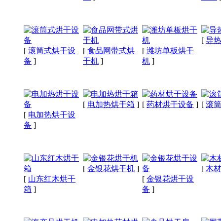
[
导
[
滚筒式烘干设
[
食品网带式烘
[
潍坊单板烘干
备
]
干机
]
机
]
[
电加热烘干箱
]
[
药材烘干设备
]
[
滚
[
电加热烘干设
备
]
[
金银花烘干机
]
[
木
[
山东红木烘干
[
金银花烘干设
箱
]
备
]