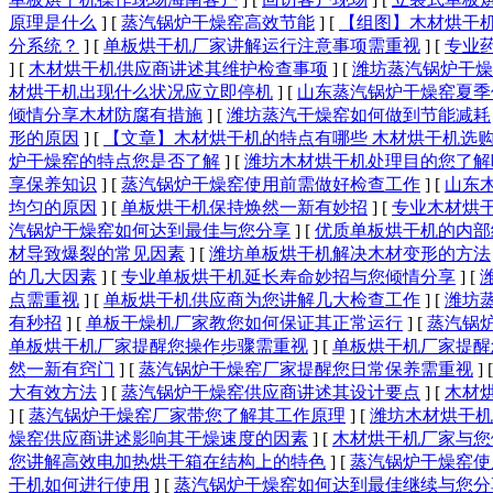
原理是什么
]
[
蒸汽锅炉干燥窑高效节能
]
[
【组图】木材烘干
分系统？
]
[
单板烘干机厂家讲解运行注意事项需重视
]
[
专业
]
[
木材烘干机供应商讲述其维护检查事项
]
[
潍坊蒸汽锅炉干燥
材烘干机出现什么状况应立即停机
]
[
山东蒸汽锅炉干燥窑夏季
倾情分享木材防腐有措施
]
[
潍坊蒸汽干燥窑如何做到节能减耗
形的原因
]
[
【文章】木材烘干机的特点有哪些 木材烘干机选
炉干燥窑的特点您是否了解
]
[
潍坊木材烘干机处理目的您了解
享保养知识
]
[
蒸汽锅炉干燥窑使用前需做好检查工作
]
[
山东
均匀的原因
]
[
单板烘干机保持焕然一新有妙招
]
[
专业木材烘
汽锅炉干燥窑如何达到最佳与您分享
]
[
优质单板烘干机的内部
材导致爆裂的常见因素
]
[
潍坊单板烘干机解决木材变形的方法
的几大因素
]
[
专业单板烘干机延长寿命妙招与您倾情分享
]
[
点需重视
]
[
单板烘干机供应商为您讲解几大检查工作
]
[
潍坊
有秒招
]
[
单板干燥机厂家教您如何保证其正常运行
]
[
蒸汽锅
单板烘干机厂家提醒您操作步骤需重视
]
[
单板烘干机厂家提醒
然一新有窍门
]
[
蒸汽锅炉干燥窑厂家提醒您日常保养需重视
]
大有效方法
]
[
蒸汽锅炉干燥窑供应商讲述其设计要点
]
[
木材
]
[
蒸汽锅炉干燥窑厂家带您了解其工作原理
]
[
潍坊木材烘干机
燥窑供应商讲述影响其干燥速度的因素
]
[
木材烘干机厂家与您
您讲解高效电加热烘干箱在结构上的特色
]
[
蒸汽锅炉干燥窑使
干机如何进行使用
]
[
蒸汽锅炉干燥窑如何达到最佳继续与您分